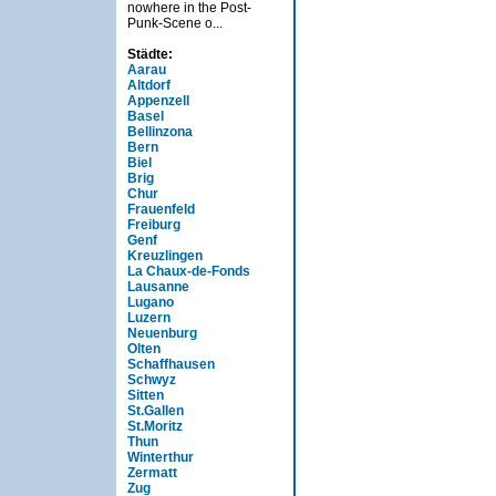
nowhere in the Post-
Punk-Scene o...
Städte:
Aarau
Altdorf
Appenzell
Basel
Bellinzona
Bern
Biel
Brig
Chur
Frauenfeld
Freiburg
Genf
Kreuzlingen
La Chaux-de-Fonds
Lausanne
Lugano
Luzern
Neuenburg
Olten
Schaffhausen
Schwyz
Sitten
St.Gallen
St.Moritz
Thun
Winterthur
Zermatt
Zug