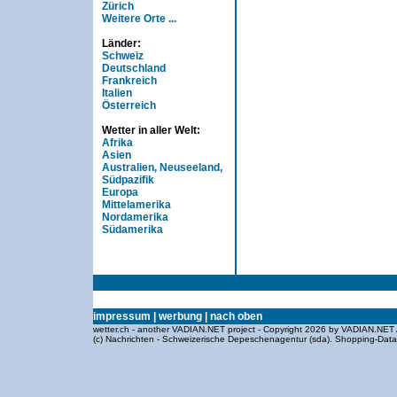
Zürich
Weitere Orte ...
Länder:
Schweiz
Deutschland
Frankreich
Italien
Österreich
Wetter in aller Welt:
Afrika
Asien
Australien, Neuseeland,
Südpazifik
Europa
Mittelamerika
Nordamerika
Südamerika
impressum
|
werbung
|
nach oben
wetter.ch - another VADIAN.NET project - Copyright 2026 by VADIAN.NET 
(c) Nachrichten - Schweizerische Depeschenagentur (sda).
Shopping-Dat