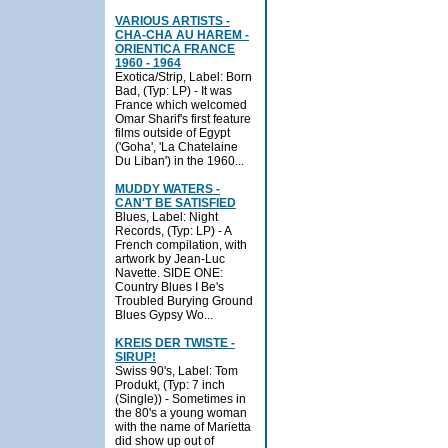
VARIOUS ARTISTS -
CHA-CHA AU HAREM -
ORIENTICA FRANCE
1960 - 1964
Exotica/Strip, Label: Born
Bad, (Typ: LP) - It was
France which welcomed
Omar Sharif's first feature
films outside of Egypt
('Goha', 'La Chatelaine
Du Liban') in the 1960...
MUDDY WATERS -
CAN'T BE SATISFIED
Blues, Label: Night
Records, (Typ: LP) - A
French compilation, with
artwork by Jean-Luc
Navette. SIDE ONE:
Country Blues I Be's
Troubled Burying Ground
Blues Gypsy Wo...
KREIS DER TWISTE -
SIRUP!
Swiss 90's, Label: Tom
Produkt, (Typ: 7 inch
(Single)) - Sometimes in
the 80's a young woman
with the name of Marietta
did show up out of