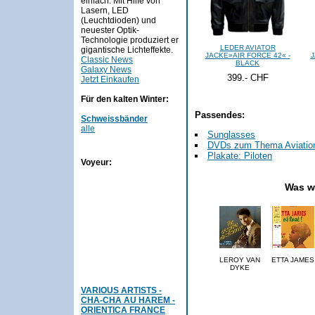
einfach. Mit Hilfe von
Lasern, LED
(Leuchtdioden) und
neuester Optik-
Technologie produziert er
LEDER AVIATOR
gigantische Lichteffekte.
JACKE»AIR FORCE 42« -
J
Classic News
BLACK
Galaxy News
399.- CHF
Jetzt Einkaufen
Für den kalten Winter:
Passendes:
Schweissbänder
alle
Sunglasses
DVDs zum Thema Aviation/
Plakate: Piloten
Voyeur:
Was w
LEROY VAN
ETTA JAMES
DYKE
VARIOUS ARTISTS -
CHA-CHA AU HAREM -
ORIENTICA FRANCE