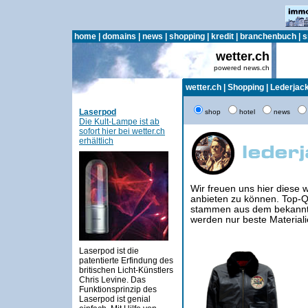
home
|
domains
|
news
|
shopping
|
kredit
|
branchenbuch
|
s
wetter.ch
powered news.ch
wetter.ch
|
Shopping
|
Lederjac
Laserpod
shop
hotel
news
Die Kult-Lampe ist ab
sofort hier bei wetter.ch
erhältlich
Wir freuen uns hier diese 
anbieten zu können. Top-Qu
stammen aus dem bekanntes
werden nur beste Material
Laserpod ist die
patentierte Erfindung des
britischen Licht-Künstlers
Chris Levine. Das
Funktionsprinzip des
Laserpod ist genial