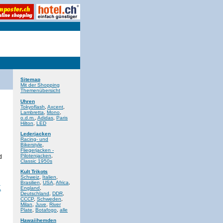
Sitemap
Mit der Shopping
Themenübersicht
Uhren
Tokyoflash
,
Axcent
,
Lambretta
,
Mono
,
o.d.m.
,
Adidas
,
Paris
Hilton
,
LED
Lederjacken
Racing- und
Bikerstyle
,
Fliegerjacken -
Pilotenjacken
,
d
Classic 1950s
Kult Trikots
Schweiz
,
Italien
,
Brasilien
,
USA
,
Africa
,
England
,
Deutschland
,
DDR
,
CCCP
,
Schweden
,
Milan
,
Juve
,
River
Plate
,
Botafogo
,
alle
Hawaiihemden