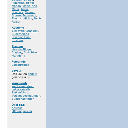
Futurama
,
Horror
,
Manga
,
Martial Arts
,
Matrix
,
Music
,
Scarface
,
Scream
,
Spawn
,
Terminator
,
The Incredibles
,
Tomb
Raider
Kostüme
Star Wars
,
Star Trek
,
Superheroes
,
Scream/Horror
Kostüme
Themen
Herr der Ringe
,
Playboy
,
Paris Hilton
,
Maradona
Fotografie
Lomographie
Voyeur
Das kaufen
andere
gerade ein :-)
Warenkorb
zur Kasse fahren
,
deine aktuelle
Einkaufsliste
,
Versandbedingungen
,
Supportanfragen
Über KNK
Adresse
,
Öffnungszeiten