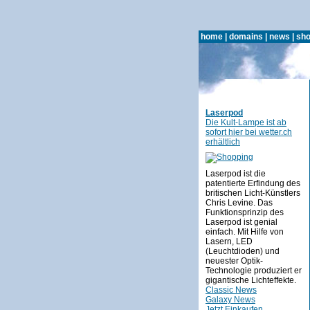
home
|
domains
|
news
|
sho
Laserpod
Die Kult-Lampe ist ab
sofort hier bei wetter.ch
erhältlich
Laserpod ist die
patentierte Erfindung des
britischen Licht-Künstlers
Chris Levine. Das
Funktionsprinzip des
Laserpod ist genial
einfach. Mit Hilfe von
Lasern, LED
(Leuchtdioden) und
neuester Optik-
Technologie produziert er
gigantische Lichteffekte.
Classic News
Galaxy News
Jetzt Einkaufen