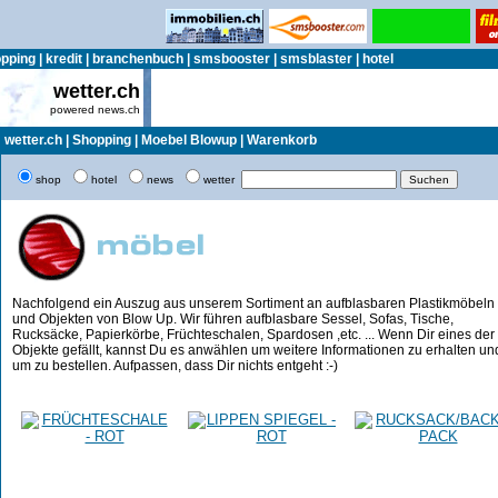
pping
|
kredit
|
branchenbuch
|
smsbooster
|
smsblaster
|
hotel
wetter.ch
powered news.ch
wetter.ch
|
Shopping
|
Moebel Blowup
|
Warenkorb
shop
hotel
news
wetter
Nachfolgend ein Auszug aus unserem Sortiment an aufblasbaren Plastikmöbeln
und Objekten von Blow Up. Wir führen aufblasbare Sessel, Sofas, Tische,
Rucksäcke, Papierkörbe, Früchteschalen, Spardosen ,etc. ... Wenn Dir eines der
Objekte gefällt, kannst Du es anwählen um weitere Informationen zu erhalten un
um zu bestellen. Aufpassen, dass Dir nichts entgeht :-)