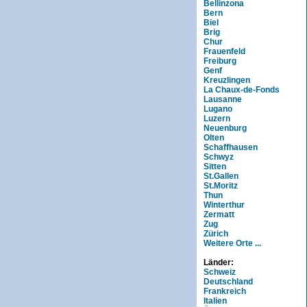
Bellinzona
Bern
Biel
Brig
Chur
Frauenfeld
Freiburg
Genf
Kreuzlingen
La Chaux-de-Fonds
Lausanne
Lugano
Luzern
Neuenburg
Olten
Schaffhausen
Schwyz
Sitten
St.Gallen
St.Moritz
Thun
Winterthur
Zermatt
Zug
Zürich
Weitere Orte ...
Länder:
Schweiz
Deutschland
Frankreich
Italien