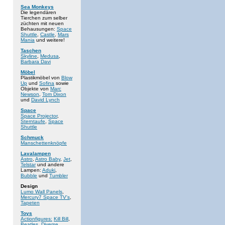
Sea Monkeys
Die legendären
Tierchen zum selber
züchten mit neuen
Behausungen:
Space
Shuttle
,
Castle
,
Mars
Mania
und weitere!
Taschen
Skyline
,
Medusa
,
Barbara Davi
Möbel
Plastikmöbel von
Blow
Up
und
Sofina
sowie
Objekte von
Marc
Newson
,
Tom Dixon
und
David Lynch
Space
Space Projector
,
Sterntaufe
,
Space
Shuttle
Schmuck
Manschettenknöpfe
Lavalampen
Astro
,
Astro Baby
,
Jet
,
Telstar
und andere
Lampen:
Aduki
,
Bubble
und
Tumbler
Design
Lumo Wall Panels
,
Mercury7 Space TV's
,
Tapeten
Toys
Actionfigures:
Kill Bill
,
Beatles
,
Diverse
,