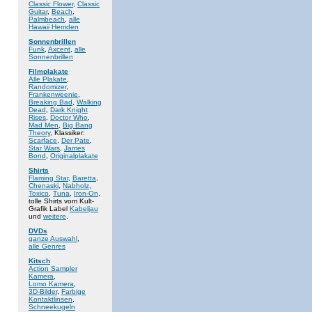
Classic Flower
,
Classic
Guitar
,
Beach
,
Palmbeach
,
alle
Hawaii Hemden
Sonnenbrillen
Funk
,
Axcent
,
alle
Sonnenbrillen
Filmplakate
Alle Plakate
,
Randomizer
,
Frankenweenie
,
Breaking Bad
,
Walking
Dead
,
Dark Knight
Rises
,
Doctor Who
,
Mad Men
,
Big Bang
Theory
, Klassiker:
Scarface
,
Der Pate
,
Star Wars
,
James
Bond
,
Originalplakate
Shirts
Flaming Star
,
Baretta
,
Chenaski
,
Nabholz
,
Toxico
,
Tuna
,
Iron-On
,
tolle Shirts vom Kult-
Grafik Label
Kabeljau
und
weitere
.
DVDs
ganze Auswahl
,
alle Genres
Kitsch
Action Sampler
Kamera
,
Lomo Kamera
,
3D-Bilder
,
Farbige
Kontaktlinsen
,
Schneekugeln