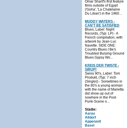
Omar Sharif's first feature
films outside of Egypt
('Goha', 'La Chatelaine
Du Liban') in the 1960...
MUDDY WATERS -
CAN'T BE SATISFIED
Blues, Label: Night
Records, (Typ: LP) - A
French compilation, with
artwork by Jean-Luc
Navette. SIDE ONE:
Country Blues I Be's
Troubled Burying Ground
Blues Gypsy Wo...
KREIS DER TWISTE -
SIRUP!
Swiss 90's, Label: Tom
Produkt, (Typ: 7 inch
(Single)) - Sometimes in
the 80's a young woman
with the name of Marietta
did show up out of
nowhere in the Post-
Punk-Scene o...
Städte:
Aarau
Altdorf
Appenzell
Basel