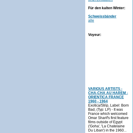
Für den kalten Winter:
Schweissbänder
alle
Voyeur:
VARIOUS ARTISTS -
CHA-CHA AU HAREM -
ORIENTICA FRANCE
1960 - 1964
Exotica/Strip, Label: Born
Bad, (Typ: LP) - It was
France which welcomed
Omar Sharif's first feature
films outside of Egypt
('Goha', 'La Chatelaine
Du Liban') in the 1960...