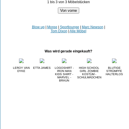
1 bis 3 von 3 Möbelstücken
Blow up
|
Moree
|
Sportlounge
|
Marc Newson
|
Tom Dixon
|
Alle Möbel
Was wird gerade eingekauft?
LEROY VAN
ETTA JAMES
LOGOSHIRT -
HIGH SCHOOL
BLUTIGE
DYKE
IRON MAN
GIRL ZOMBIE
STRÜMPFE
KIDS SHIRT -
KOSTÜM -
HALTERLOS
MARVEL -
SCHULMÄDCHEN
BRAUN