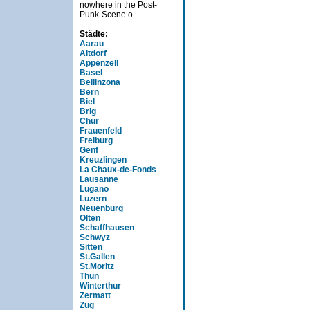
nowhere in the Post-
Punk-Scene o...
Städte:
Aarau
Altdorf
Appenzell
Basel
Bellinzona
Bern
Biel
Brig
Chur
Frauenfeld
Freiburg
Genf
Kreuzlingen
La Chaux-de-Fonds
Lausanne
Lugano
Luzern
Neuenburg
Olten
Schaffhausen
Schwyz
Sitten
St.Gallen
St.Moritz
Thun
Winterthur
Zermatt
Zug