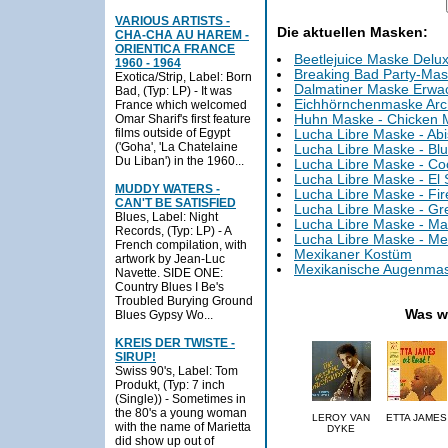
VARIOUS ARTISTS -
Die aktuellen Masken:
CHA-CHA AU HAREM -
ORIENTICA FRANCE
Beetlejuice Maske Delu
1960 - 1964
Breaking Bad Party-Ma
Exotica/Strip, Label: Born
Dalmatiner Maske Erwa
Bad, (Typ: LP) - It was
Eichhörnchenmaske Ar
France which welcomed
Omar Sharif's first feature
Huhn Maske - Chicken 
films outside of Egypt
Lucha Libre Maske - Ab
('Goha', 'La Chatelaine
Lucha Libre Maske - Bl
Du Liban') in the 1960...
Lucha Libre Maske - Co
Lucha Libre Maske - El 
MUDDY WATERS -
Lucha Libre Maske - Fir
CAN'T BE SATISFIED
Lucha Libre Maske - Gr
Blues, Label: Night
Lucha Libre Maske - M
Records, (Typ: LP) - A
Lucha Libre Maske - Me
French compilation, with
Mexikaner Kostüm
artwork by Jean-Luc
Mexikanische Augenmas
Navette. SIDE ONE:
Country Blues I Be's
Troubled Burying Ground
Was w
Blues Gypsy Wo...
KREIS DER TWISTE -
SIRUP!
Swiss 90's, Label: Tom
Produkt, (Typ: 7 inch
(Single)) - Sometimes in
the 80's a young woman
LEROY VAN
ETTA JAMES
with the name of Marietta
DYKE
did show up out of