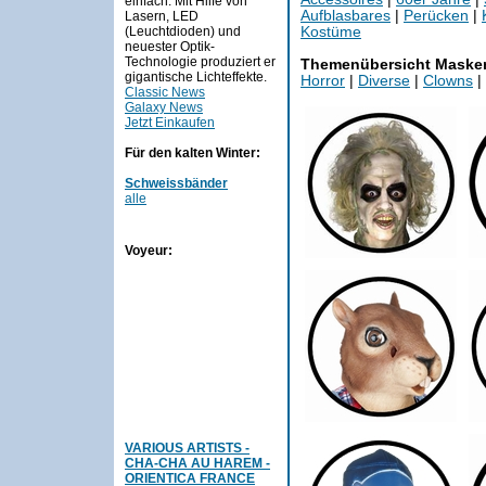
einfach. Mit Hilfe von
Aufblasbares
|
Perücken
|
Lasern, LED
(Leuchtdioden) und
Kostüme
neuester Optik-
Technologie produziert er
Themenübersicht Maske
gigantische Lichteffekte.
Horror
|
Diverse
|
Clowns
|
Classic News
Galaxy News
Jetzt Einkaufen
Für den kalten Winter:
Schweissbänder
alle
Voyeur:
VARIOUS ARTISTS -
CHA-CHA AU HAREM -
ORIENTICA FRANCE