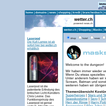
home
|
domains
|
news
|
shopping
|
kredit
|
branchenbuch
|
s
wetter.ch
powered news.ch
wetter.ch
|
Shopping
|
Masks
|
W
Laserpod
shop
hotel
news
Die Kult-Lampe ist ab
sofort hier bei wetter.ch
erhältlich
Welcome to the dungeon!
Wir haben immer wieder v
Wenn Du etwas spezielles suc
Unter anderem haben wir 
Scream, Batman und sonst 
weiteren haben wir übrige
Laserpod ist die
patentierte Erfindung des
Themenübersicht Kostü
britischen Licht-Künstlers
Superheroes
|
Stars und S
Chris Levine. Das
Spasskostüme
|
Sexy
|
Sch
Funktionsprinzip des
Herr der Ringe
|
Harry Pott
Laserpod ist genial
Accessoires
|
60er Jahre
|