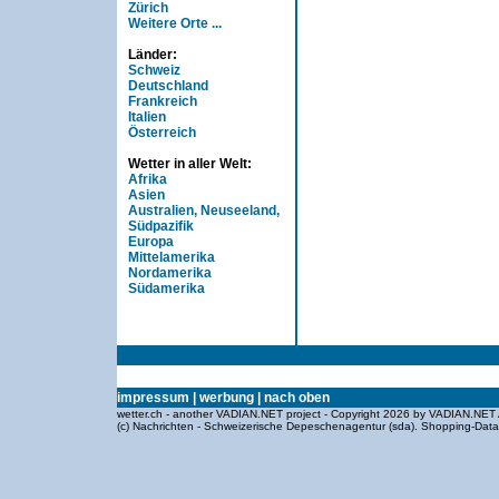
Zürich
Weitere Orte ...
Länder:
Schweiz
Deutschland
Frankreich
Italien
Österreich
Wetter in aller Welt:
Afrika
Asien
Australien, Neuseeland,
Südpazifik
Europa
Mittelamerika
Nordamerika
Südamerika
impressum
|
werbung
|
nach oben
wetter.ch - another VADIAN.NET project - Copyright 2026 by VADIAN.NET 
(c) Nachrichten - Schweizerische Depeschenagentur (sda).
Shopping-Dat