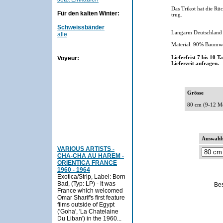
Das Trikot hat die Rü
Für den kalten Winter:
trug.
Schweissbänder
Langarm Deutschland 
alle
Material: 90% Baumwo
Lieferfrist 7 bis 10 
Voyeur:
Lieferzeit anfragen.
Grösse
80 cm (9-12 M
Auswahl
VARIOUS ARTISTS -
CHA-CHA AU HAREM -
ORIENTICA FRANCE
1960 - 1964
Exotica/Strip, Label: Born
Bad, (Typ: LP) - It was
Be
France which welcomed
Omar Sharif's first feature
films outside of Egypt
('Goha', 'La Chatelaine
Du Liban') in the 1960...