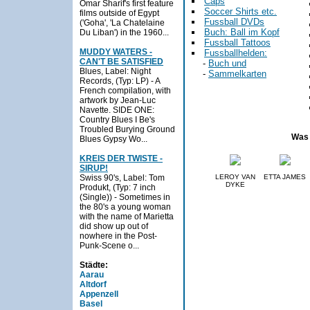
Caps
Omar Sharif's first feature
Soccer Shirts etc.
films outside of Egypt
Fussball DVDs
('Goha', 'La Chatelaine
Buch: Ball im Kopf
Du Liban') in the 1960...
Fussball Tattoos
MUDDY WATERS -
Fussballhelden:
CAN'T BE SATISFIED
-
Buch und
Blues, Label: Night
-
Sammelkarten
Records, (Typ: LP) - A
French compilation, with
artwork by Jean-Luc
Navette. SIDE ONE:
Country Blues I Be's
Troubled Burying Ground
Was 
Blues Gypsy Wo...
KREIS DER TWISTE -
SIRUP!
Swiss 90's, Label: Tom
LEROY VAN
ETTA JAMES
DYKE
Produkt, (Typ: 7 inch
(Single)) - Sometimes in
the 80's a young woman
with the name of Marietta
did show up out of
nowhere in the Post-
Punk-Scene o...
Städte:
Aarau
Altdorf
Appenzell
Basel