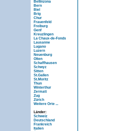
Bellinzona
Bern
Biel
Brig
Chur
Frauenfeld
Freiburg
Genf
Kreuzlingen
La Chaux-de-Fonds
Lausanne
Lugano
Luzern
Neuenburg
Olten
Schaffhausen
Schwyz
Sitten
St.Gallen
St.Moritz
Thun
Winterthur
Zermatt
Zug
Zürich
Weitere Orte ...
Länder:
Schweiz
Deutschland
Frankreich
Italien