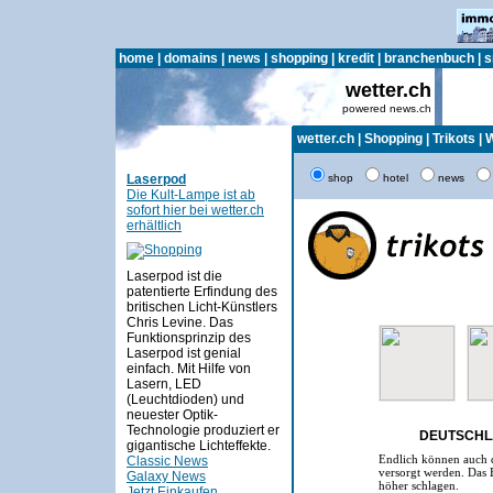
home
|
domains
|
news
|
shopping
|
kredit
|
branchenbuch
|
s
wetter.ch
powered news.ch
wetter.ch
|
Shopping
|
Trikots
|
W
Laserpod
shop
hotel
news
Die Kult-Lampe ist ab
sofort hier bei wetter.ch
erhältlich
Laserpod ist die
patentierte Erfindung des
britischen Licht-Künstlers
Chris Levine. Das
Funktionsprinzip des
Laserpod ist genial
einfach. Mit Hilfe von
Lasern, LED
(Leuchtdioden) und
neuester Optik-
Technologie produziert er
DEUTSCHL
gigantische Lichteffekte.
Endlich können auch d
Classic News
versorgt werden. Das B
Galaxy News
höher schlagen.
Jetzt Einkaufen