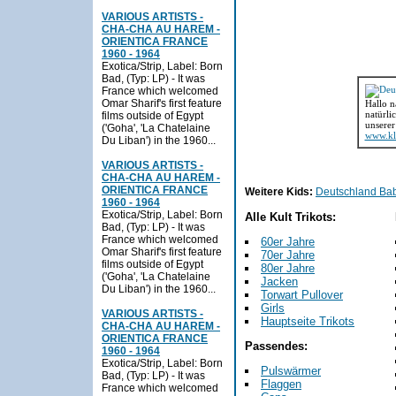
VARIOUS ARTISTS -
CHA-CHA AU HAREM -
ORIENTICA FRANCE
1960 - 1964
Exotica/Strip, Label: Born
Bad, (Typ: LP) - It was
France which welcomed
Omar Sharif's first feature
Hallo na
natürli
films outside of Egypt
unserer
('Goha', 'La Chatelaine
www.kl
Du Liban') in the 1960...
VARIOUS ARTISTS -
CHA-CHA AU HAREM -
ORIENTICA FRANCE
Weitere Kids:
Deutschland Baby
1960 - 1964
Exotica/Strip, Label: Born
Alle Kult Trikots:
Bad, (Typ: LP) - It was
France which welcomed
60er Jahre
Omar Sharif's first feature
70er Jahre
films outside of Egypt
80er Jahre
('Goha', 'La Chatelaine
Jacken
Du Liban') in the 1960...
Torwart Pullover
Girls
VARIOUS ARTISTS -
Hauptseite Trikots
CHA-CHA AU HAREM -
ORIENTICA FRANCE
Passendes:
1960 - 1964
Exotica/Strip, Label: Born
Pulswärmer
Bad, (Typ: LP) - It was
Flaggen
France which welcomed