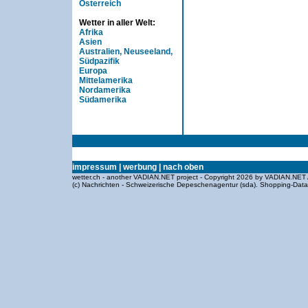
Österreich
Wetter in aller Welt:
Afrika
Asien
Australien, Neuseeland,
Südpazifik
Europa
Mittelamerika
Nordamerika
Südamerika
impressum
|
werbung
|
nach oben
wetter.ch - another VADIAN.NET project - Copyright 2026 by VADIAN.NET 
(c) Nachrichten - Schweizerische Depeschenagentur (sda).
Shopping-Dat